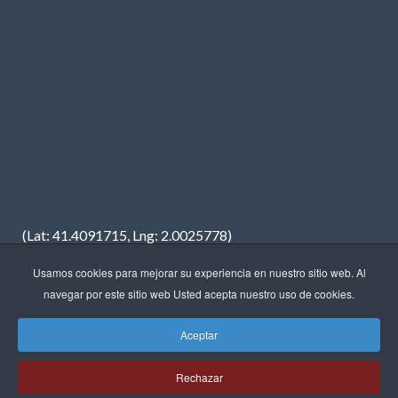
(Lat: 41.4091715, Lng: 2.0025778)
Usamos cookies para mejorar su experiencia en nuestro sitio web. Al
navegar por este sitio web Usted acepta nuestro uso de cookies.
Aceptar
Copyright © 2023 · FREDIMAR, S.A. · Diseño web:
Neótik
Rechazar
Sitemap
Aviso Legal
Política de Privacidad