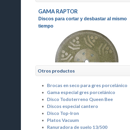
GAMA RAPTOR
Discos para cortar y desbastar al mismo
tiempo
Otros productos
Brocas en seco para gres porcelánico
Gama especial gres porcelánico
Disco Todoterreno Queen Bee
Discos especial cantero
Disco Top-Iron
Platos Vacuum
Ranuradora de suelo 13/500