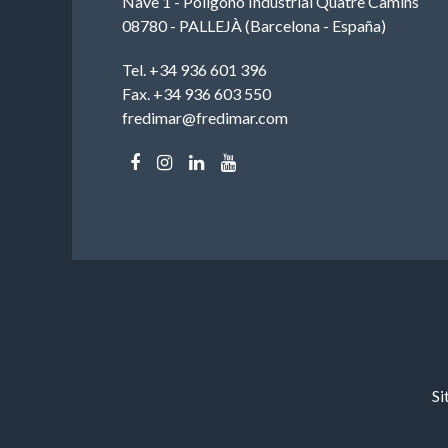
Nave 1 - Polígono Industrial Quatre Camins
08780 - PALLEJÀ (Barcelona - España)
Tel. +34 936 601 396
Fax. +34 936 603 550
fredimar@fredimar.com
Si