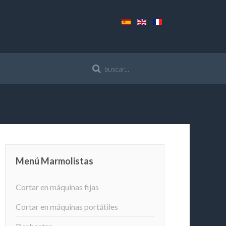
Menú Marmolistas
Cortar en máquinas fijas
Cortar en máquinas portátiles