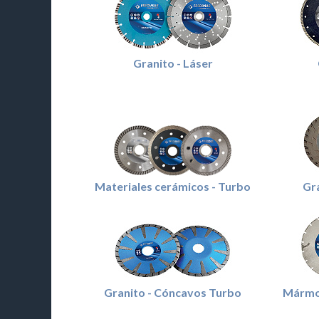
Granito - Láser
Materiales cerámicos - Turbo
Gra
Granito - Cóncavos Turbo
Mármol