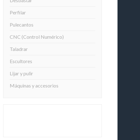
Desbastar
Perfilar
Pulecantos
CNC (Control Numérico)
Taladrar
Escultores
Lijar y pulir
Máquinas y accesorios