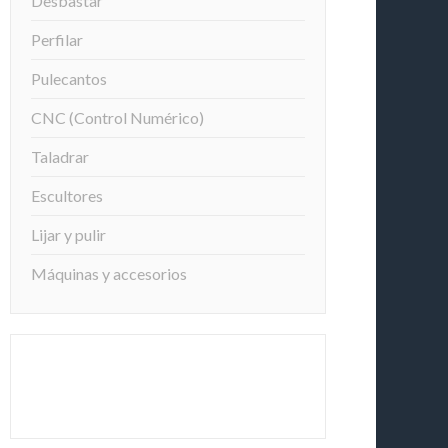
Desbastar
Perfilar
Pulecantos
CNC (Control Numérico)
Taladrar
Escultores
Lijar y pulir
Máquinas y accesorios