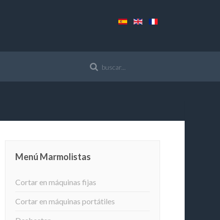
Menú Marmolistas
Cortar en máquinas fijas
Cortar en máquinas portátiles