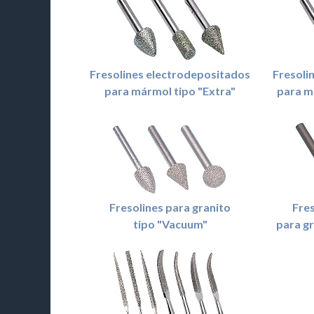
Fresolines electrodepositados
Fresoli
para mármol tipo "Extra"
para m
Fresolines para granito
Fres
tipo "Vacuum"
para g