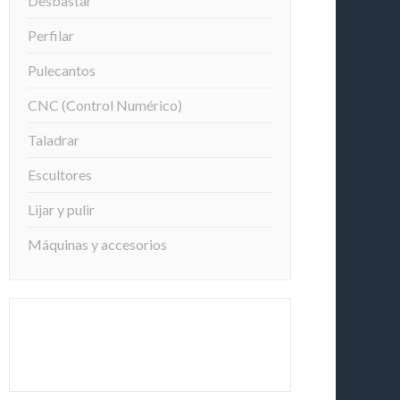
Desbastar
Perfilar
Pulecantos
CNC (Control Numérico)
Taladrar
Escultores
Lijar y pulir
Máquinas y accesorios