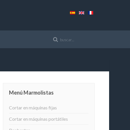
Menú Marmolistas
Cortar en máquinas fijas
Cortar en máquinas portátiles