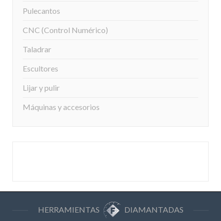
Pulecantos
CNC (Control Numérico)
Taladrar
Escultores
Lijar y pulir
Máquinas y accesorios
HERRAMIENTAS
DIAMANTADAS