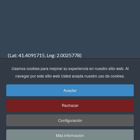
(Lat: 41.4091715, Lng: 2.0025778)
Usamos cookies para mejorar su experiencia en nuestro sitio web. Al
navegar por este sitio web Usted acepta nuestro uso de cookies.
Aceptar
Copyright © 2023 · FREDIMAR, S.A. · Diseño web:
Neótik
Rechazar
Sitemap
Aviso Legal
Política de Privacidad
Política de Cookies
Configuración
Más información