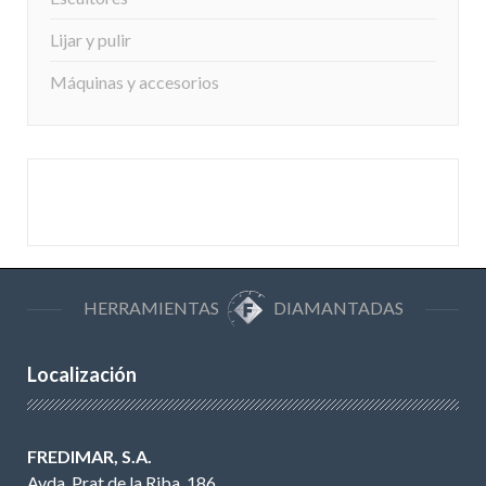
Lijar y pulir
Máquinas y accesorios
HERRAMIENTAS
DIAMANTADAS
Localización
FREDIMAR, S.A.
Avda. Prat de la Riba, 186