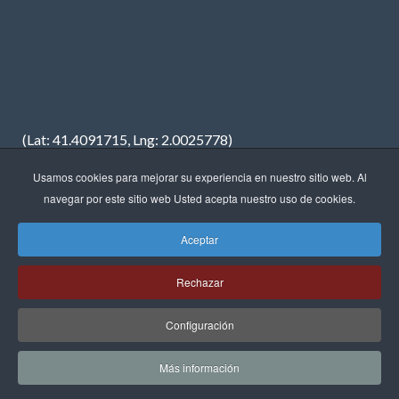
(Lat: 41.4091715, Lng: 2.0025778)
Usamos cookies para mejorar su experiencia en nuestro sitio web. Al
navegar por este sitio web Usted acepta nuestro uso de cookies.
Aceptar
Copyright © 2023 · FREDIMAR, S.A. · Diseño web:
Neótik
Rechazar
Sitemap
Aviso Legal
Política de Privacidad
Política de Cookies
Configuración
Más información