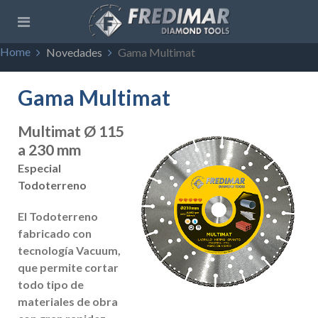
Home
Novedades
Gama Multimat
Gama Multimat
Multimat Ø 115
a 230 mm
Especial
Todoterreno
El Todoterreno
fabricado con
tecnología Vacuum,
que permite cortar
todo tipo de
materiales de obra