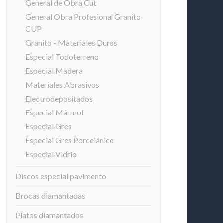
General de Obra Cut
General Obra Profesional Granito
CUP
Granito - Materiales Duros
Especial Todoterreno
Especial Madera
Materiales Abrasivos
Electrodepositados
Especial Mármol
Especial Gres
Especial Gres Porcelánico
Especial Vidrio
Discos especial pavimento
Brocas diamantadas
Platos diamantados