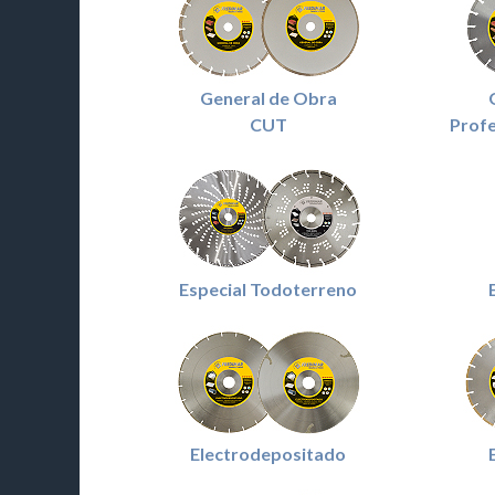
General de Obra
CUT
Profe
Especial Todoterreno
Electrodepositado