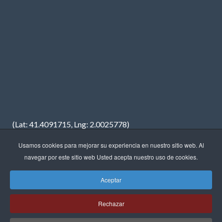
(Lat: 41.4091715, Lng: 2.0025778)
Usamos cookies para mejorar su experiencia en nuestro sitio web. Al
navegar por este sitio web Usted acepta nuestro uso de cookies.
Aceptar
Copyright © 2023 · FREDIMAR, S.A. · Diseño web:
Neótik
Rechazar
Sitemap
Aviso Legal
Política de Privacidad