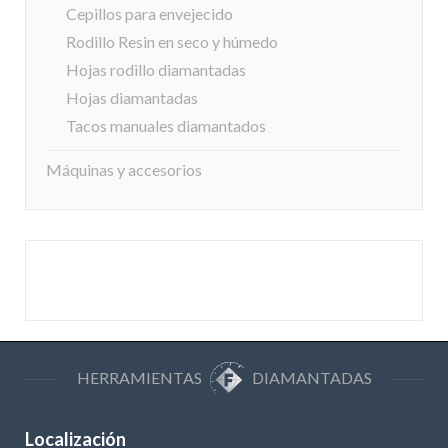
Cepillos para envejecido
Rodillo Resin en seco y húmedo
Hojas rodillo diamantadas
Hojas diamantadas
Tacos manuales diamantados
Máquinas y accesorios
HERRAMIENTAS
DIAMANTADAS
Localización