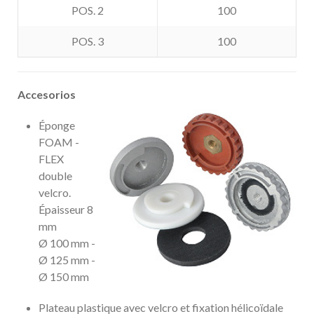
POS. 2
100
POS. 3
100
Accesorios
Éponge
FOAM -
FLEX
double
velcro.
Épaisseur 8
mm
Ø 100 mm -
Ø 125 mm -
Ø 150 mm
Plateau plastique avec velcro et fixation hélicoïdale