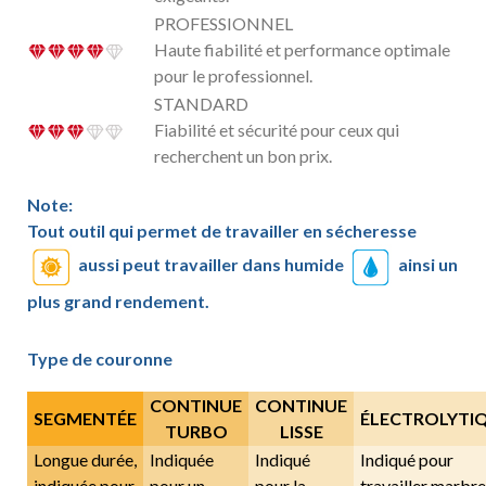
PROFESSIONNEL
Haute fiabilité et performance optimale
pour le professionnel.
STANDARD
Fiabilité et sécurité pour ceux qui
recherchent un bon prix.
Note:
Tout outil qui permet de travailler en sécheresse
aussi peut travailler dans humide
ainsi un
plus grand rendement.
Type de couronne
CONTINUE
CONTINUE
SEGMENTÉE
ÉLECTROLYTI
TURBO
LISSE
Longue durée,
Indiquée
Indiqué
Indiqué pour
indiquée pour
pour un
pour la
travailler marbre