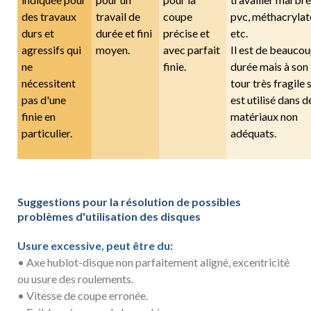
des travaux
travail de
coupe
pvc, méthacrylat
durs et
durée et fini
précise et
etc.
agressifs qui
moyen.
avec parfait
Il est de beauco
ne
finie.
durée mais à son
nécessitent
tour très fragile s
pas d'une
est utilisé dans d
finie en
matériaux non
particulier.
adéquats.
Suggestions pour la résolution de possibles
problèmes d'utilisation des disques
Usure excessive, peut être du:
• Axe hublot-disque non parfaitement aligné, excentricité
ou usure des roulements.
• Vitesse de coupe erronée.