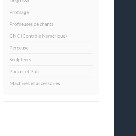
Dégrossir
Profilage
Profileuses de chants
CNC (Contrôle Numérique)
Perceuse
Sculpteurs
Poncer et Polir
Machines et accessoires