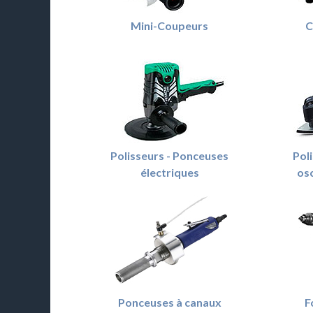
Mini-Coupeurs
C
Polisseurs - Ponceuses
Pol
électriques
osc
Ponceuses à canaux
F