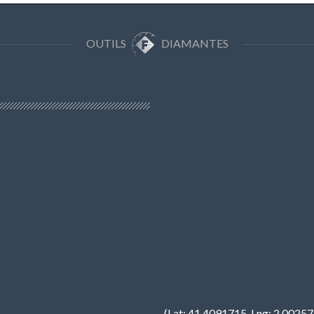
OUTILS
DIAMANTES
(Lat: 41.4091715, Lng: 2.0025