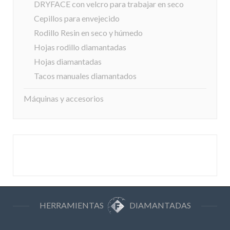
DRYFACE con velcro para trabajar en seco
Cepillos para envejecido
Rodillo Resin en seco y húmedo
Hojas rodillo diamantadas
Hojas diamantadas
Tacos manuales diamantados
Máquinas y accesorios
HERRAMIENTAS
DIAMANTADAS