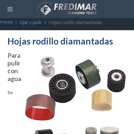
Home
Lijar y pulir
Hojas rodillo diamantadas
Hojas rodillo diamantadas
Para
pulir
con
agua
Se