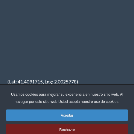
(Lat: 41.4091715, Lng: 2.0025778)
Usamos cookies para mejorar su experiencia en nuestro sitio web. Al
navegar por este sitio web Usted acepta nuestro uso de cookies.
Aceptar
Copyright © 2023 · FREDIMAR, S.A. · Diseño web:
Neótik
Rechazar
Sitemap
Aviso Legal
Política de Privacidad