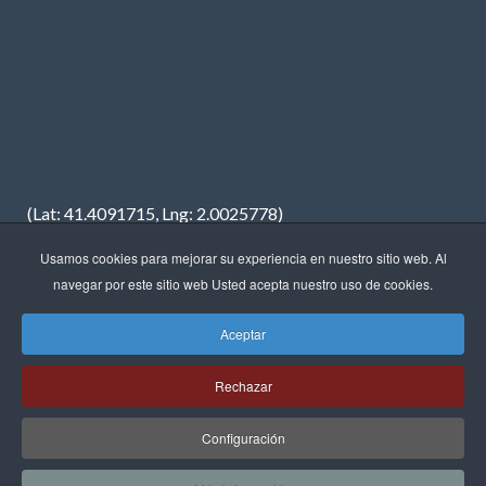
(Lat: 41.4091715, Lng: 2.0025778)
Usamos cookies para mejorar su experiencia en nuestro sitio web. Al
navegar por este sitio web Usted acepta nuestro uso de cookies.
Aceptar
Copyright © 2023 · FREDIMAR, S.A. · Diseño web:
Neótik
Rechazar
Sitemap
Aviso Legal
Política de Privacidad
Política de Cookies
Configuración