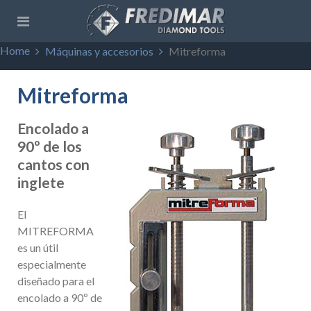
Home
Máquinas y accesorios
Mitreforma
Mitreforma
Encolado a
90º de los
cantos con
inglete
El
MITREFORMA
es un útil
especialmente
diseñado para el
encolado a 90º de