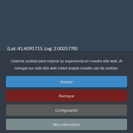
(Lat: 41.4091715, Lng: 2.0025778)
Usamos cookies para mejorar su experiencia en nuestro sitio web. Al
navegar por este sitio web Usted acepta nuestro uso de cookies.
Aceptar
Copyright © 2023 · FREDIMAR, S.A. · Diseño web:
Neótik
Rechazar
Sitemap
Aviso Legal
Política de Privacidad
Política de Cookies
Configuración
Más información