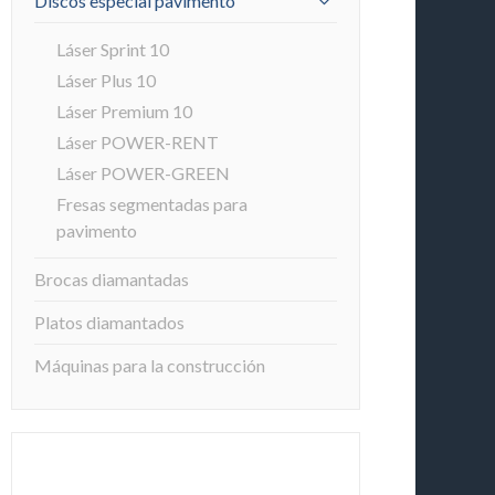
Discos especial pavimento
Láser Sprint 10
Láser Plus 10
Láser Premium 10
Láser POWER-RENT
Láser POWER-GREEN
Fresas segmentadas para
pavimento
Brocas diamantadas
Platos diamantados
Máquinas para la construcción