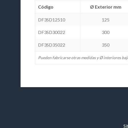
Código
Ø Exterior mm
DF3SD12510
125
DF3SD30022
300
DF3SD35022
350
Pueden fabricarse otras medidas y Ø interiores ba
Si