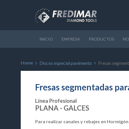
INICIO
EMPRESA
PRODUCTOS
NO
Home
Discos especial pavimento
Fresas segment
Fresas segmentadas par
Línea Profesional
PLANA - GALCES
Para realizar canales y rebajes en Hormigón 