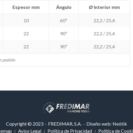
Espesor mm
Ángulo
Ø Interior mm
10
60º
22,2 / 25,4
22
90º
22,2 / 25,4
22
90º
22,2 / 25,4
jo pedido
Copyright © 2023 · FREDIMAR, S.A. · Diseño web:
Neótik
temap
Aviso Legal
Política de Privacidad
Política de Cook