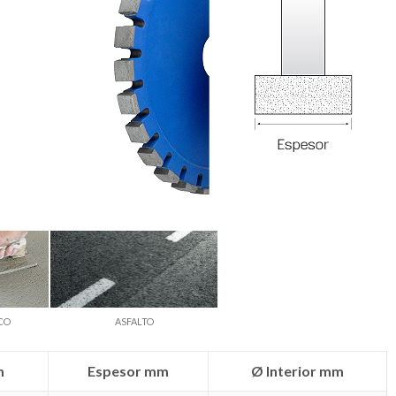
CO
ASFALTO
m
Espesor mm
Ø Interior mm