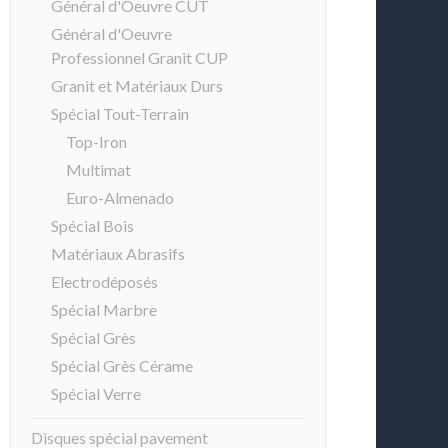
Général d'Oeuvre CUT
Général d'Oeuvre
Professionnel Granit CUP
Granit et Matériaux Durs
Spécial Tout-Terrain
Top-Iron
Multimat
Euro-Almenado
Spécial Bois
Matériaux Abrasifs
Electrodéposés
Spécial Marbre
Spécial Grès
Spécial Grès Cérame
Spécial Verre
Disques spécial pavement