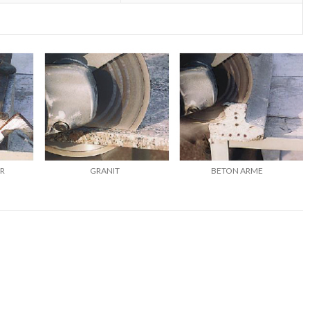
ER
GRANIT
BETON ARME