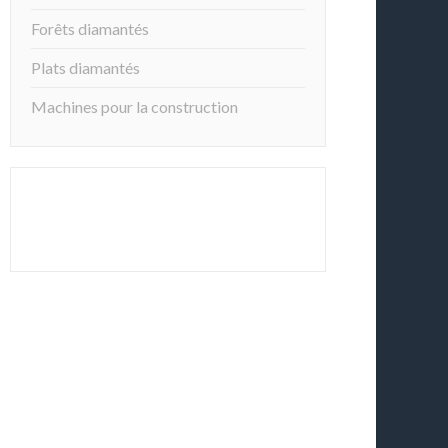
Forêts diamantés
Plats diamantés
Machines pour la construction