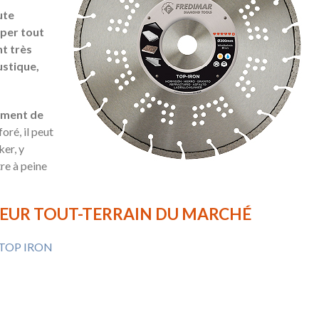
ute
per tout
t très
ustique,
ement de
oré, il peut
ker, y
tre à peine
LEUR TOUT-TERRAIN DU MARCHÉ
du TOP IRON