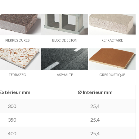
PIERRES DURES
BLOC DE BETON
REFRACTAIRE
TERRAZZO
ASPHALTE
GRES RUSTIQUE
Extérieur mm
Ø Intérieur mm
300
25,4
350
25,4
400
25,4