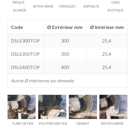
BRIQUE -
GRES
BETON ARME
TERRAZZO
ASPHALTE
KLINKER
RUSTIQUE
Code
Ø Extérieur mm
Ø Intérieur mm
DSLS300TOP
300
25,4
DSLS350TOP
350
25,4
DSLS400TOP
400
25,4
Autres Ø intérieures sur demande
TUBE DE FER
POUTRES DE FER
GRANIT
BETON ARME