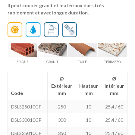
Il peut couper granit et matériaux durs très
rapidement et avec longue duration.
BRIQUE
GRANIT
TUILE
TERRAZZO
Ø
Ø
Extérieur
Hauteur
Intérieur
Code
mm
mm
mm
DSLS25010CP
250
10
25,4 / 60
DSLS30010CP
300
10
25,4 / 60
DSLS35010CP
350
10
25,4 / 60