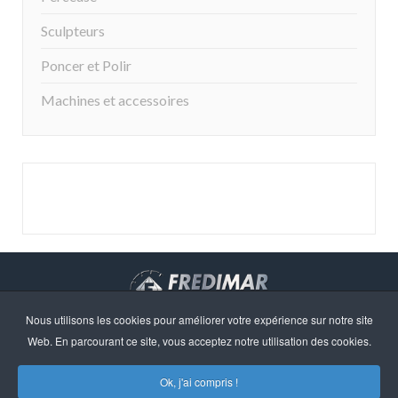
Sculpteurs
Poncer et Polir
Machines et accessoires
Nous utilisons les cookies pour améliorer votre expérience sur notre site
Droits d'auteur © 2023 · FREDIMAR, S.A. · Web design:
Web. En parcourant ce site, vous acceptez notre utilisation des cookies.
Neótik
Sitemap
Information Légale
Ok, j'ai compris !