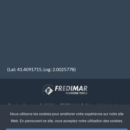
(Lat: 41.4091715, Lng: 2.0025778)
Droits d'auteur © 2023 · FREDIMAR, S.A. · Web design:
Neótik
Nous utilisons les cookies pour améliorer votre expérience sur notre site
Sitemap
Information Légale
Web. En parcourant ce site, vous acceptez notre utilisation des cookies.
Politique de Confidentialité
Politique de Cookies