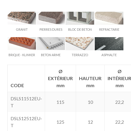
GRANIT
PIERRES DURES
BLOC DE BETON
REFRACTARIE
BRIQUE - KLINKER
BETON ARME
TERRAZZO
ASPHALTE
Ø
Ø
EXTÉRIEUR
HAUTEUR
INTÉRIEU
CODE
mm
mm
mm
DSLS11512EU-
115
10
22,2
T
DSLS12512EU-
125
12
22,2
T