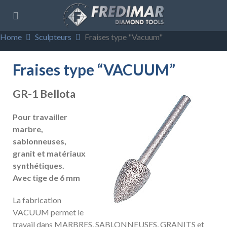
Home
Sculpteurs
Fraises type "Vacuum"
Fraises type “VACUUM”
GR-1 Bellota
Pour travailler
marbre,
sablonneuses,
granit et matériaux
synthétiques.
Avec tige de 6 mm
La fabrication
VACUUM permet le
travail dans MARBRES, SABLONNEUSES, GRANITS et